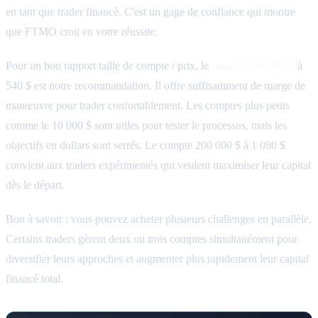
en tant que trader financé. C'est un gage de confiance qui montre
que FTMO croit en votre réussite.
Pour un bon rapport taille de compte / prix, le
compte 100 000 $
à
540 $ est notre recommandation. Il offre suffisamment de marge de
manœuvre pour trader confortablement. Les comptes plus petits
comme le 10 000 $ sont utiles pour tester le processus, mais les
objectifs en dollars sont serrés. Le compte 200 000 $ à 1 080 $
convient aux traders expérimentés qui veulent maximiser leur capital
dès le départ.
Bon à savoir : vous pouvez acheter plusieurs challenges en parallèle.
Certains traders gèrent deux ou trois comptes simultanément pour
diversifier leurs approches et augmenter plus rapidement leur capital
financé total.