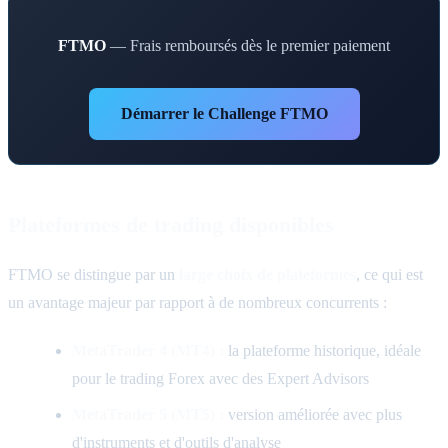
FTMO
— Frais remboursés dès le premier paiement
Démarrer le Challenge FTMO
Plateformes de trading disponibles
FTMO se distingue par un
large choix de plateformes
, ce qui est
un avantage majeur par rapport à de nombreux concurrents :
MetaTrader 4 (MT4) :
la plateforme historique, idéale
pour le trading Forex avec des Expert Advisors
MetaTrader 5 (MT5) :
version améliorée avec plus
d'instruments et d'outils d'analyse