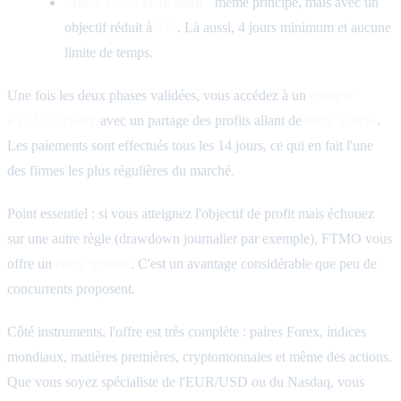
Phase 2 — Verification :
même principe, mais avec un
objectif réduit à
5%
. Là aussi, 4 jours minimum et aucune
limite de temps.
Une fois les deux phases validées, vous accédez à un
compte
FTMO Trader
avec un partage des profits allant de
80% à 90%
.
Les paiements sont effectués tous les 14 jours, ce qui en fait l'une
des firmes les plus régulières du marché.
Point essentiel : si vous atteignez l'objectif de profit mais échouez
sur une autre règle (drawdown journalier par exemple), FTMO vous
offre un
retry gratuit
. C'est un avantage considérable que peu de
concurrents proposent.
Côté instruments, l'offre est très complète : paires Forex, indices
mondiaux, matières premières, cryptomonnaies et même des actions.
Que vous soyez spécialiste de l'EUR/USD ou du Nasdaq, vous