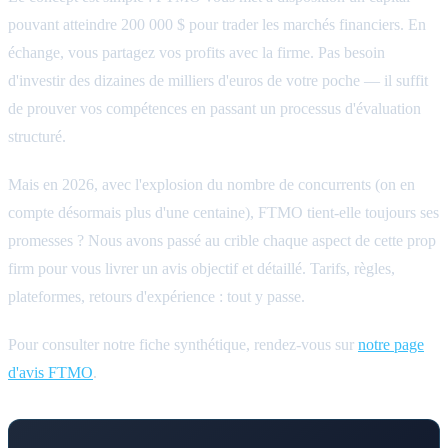
pouvant atteindre 200 000 $ pour trader les marchés financiers. En
échange, vous partagez vos profits avec la firme. Pas besoin
d'investir des dizaines de milliers d'euros de votre poche — il suffit
de prouver vos compétences en passant un processus d'évaluation
structuré.
Mais en 2026, avec l'explosion du nombre de concurrents (on en
compte désormais plus d'une centaine), FTMO tient-elle toujours ses
promesses ? Nous avons passé au crible chaque aspect de cette prop
firm pour vous livrer un avis objectif et détaillé. Tarifs, règles,
plateformes, retours d'expérience : tout y passe.
Pour consulter notre fiche synthétique, rendez-vous sur
notre page
d'avis FTMO
.