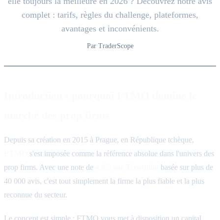
elle toujours la meilleure en 2026 ? Découvrez notre avis
complet : tarifs, règles du challenge, plateformes,
avantages et inconvénients.
Par TraderScope
Introduction : pourquoi FTMO domine le
marché des prop firms
Depuis sa création en 2015 à Prague, en République tchèque,
FTMO
s'est imposée comme la référence absolue dans l'univers des
prop firms. Avec une note de
4.8/5 sur Trustpilot
basée sur plus de
40 000 avis, c'est tout simplement la firme la plus fiable et la plus
reconnue du secteur.
Le concept est simple : FTMO vous met à disposition un capital