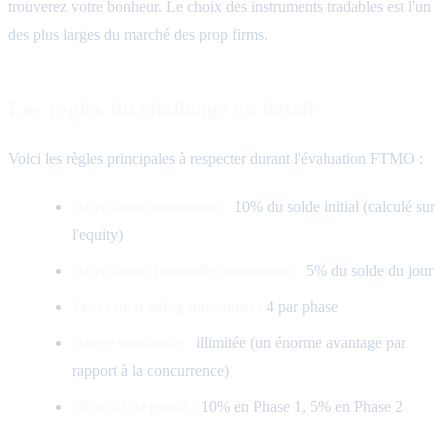
trouverez votre bonheur. Le choix des instruments tradables est l'un
des plus larges du marché des prop firms.
Les règles du challenge en détail
Voici les règles principales à respecter durant l'évaluation FTMO :
Drawdown maximum :
10% du solde initial (calculé sur
l'equity)
Drawdown journalier maximum :
5% du solde du jour
Jours de trading minimum :
4 par phase
Durée maximale :
illimitée (un énorme avantage par
rapport à la concurrence)
Objectif de profit :
10% en Phase 1, 5% en Phase 2