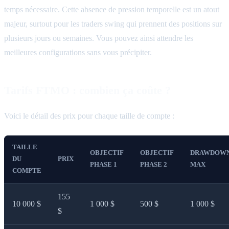
temps nécessaire. Cette absence de pression temporelle est un atout
majeur, surtout pour les traders swing qui prennent des positions sur
plusieurs jours ou semaines. Vous pouvez ainsi attendre les
meilleures configurations sans vous précipiter.
Tarifs FTMO : combien ça coûte ?
Voici le détail des prix pour chaque taille de compte :
TAILLE
OBJECTIF
OBJECTIF
DRAWDOW
DU
PRIX
PHASE 1
PHASE 2
MAX
COMPTE
155
10 000 $
1 000 $
500 $
1 000 $
$