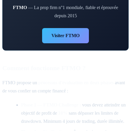
FTMO
— La prop firm n°1 mondiale, fiable et éprouvée
depuis 2015
Visiter FTMO
Comment fonctionne FTMO ?
FTMO propose un
processus d'évaluation en deux phases
avant
de vous confier un compte financé :
Phase 1 — FTMO Challenge :
vous devez atteindre un
objectif de profit de
10%
sans dépasser les limites de
drawdown. Minimum 4 jours de trading, durée illimitée.