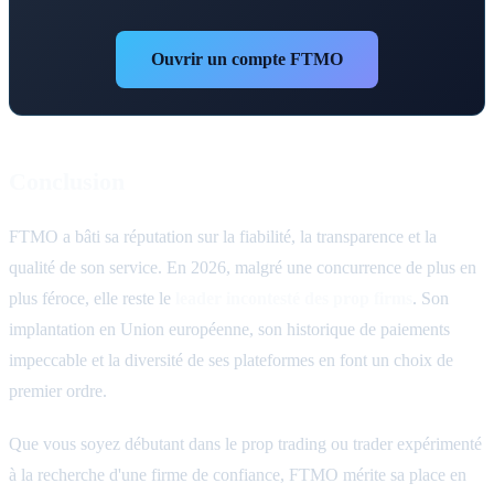
Ouvrir un compte FTMO
Conclusion
FTMO a bâti sa réputation sur la fiabilité, la transparence et la
qualité de son service. En 2026, malgré une concurrence de plus en
plus féroce, elle reste le
leader incontesté des prop firms
. Son
implantation en Union européenne, son historique de paiements
impeccable et la diversité de ses plateformes en font un choix de
premier ordre.
Que vous soyez débutant dans le prop trading ou trader expérimenté
à la recherche d'une firme de confiance, FTMO mérite sa place en