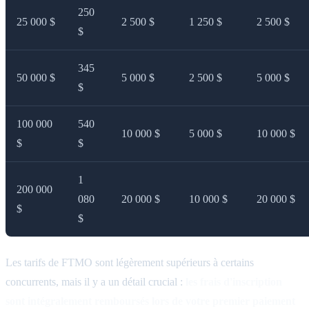
250
25 000 $
2 500 $
1 250 $
2 500 $
$
345
50 000 $
5 000 $
2 500 $
5 000 $
$
100 000
540
10 000 $
5 000 $
10 000 $
$
$
1
200 000
080
20 000 $
10 000 $
20 000 $
$
$
Les tarifs de FTMO sont légèrement supérieurs à certains
concurrents, mais il y a un détail crucial :
les frais d'inscription
sont intégralement remboursés lors de votre premier paiement