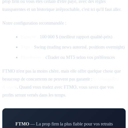
prop firm où vous êtes certain d'être payé, avec des règles
transparentes et un historique irréprochable, c'est ici qu'il faut aller.
Notre configuration recommandée :
Compte :
100 000 $ (meilleur rapport qualité-prix)
Type :
Swing (trading news autorisé, positions overnight)
Plateforme :
cTrader ou MT5 selon vos préférences
FTMO n'est pas la moins chère, mais elle offre quelque chose que
beaucoup de concurrents ne peuvent pas garantir :
la tranquillité
d'esprit
. Quand vous tradez avec FTMO, vous savez que vos
profits seront versés dans les temps.
FTMO
— La prop firm la plus fiable pour vos retraits