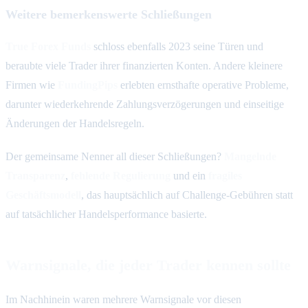
Weitere bemerkenswerte Schließungen
True Forex Funds
schloss ebenfalls 2023 seine Türen und
beraubte viele Trader ihrer finanzierten Konten. Andere kleinere
Firmen wie
FundingPips
erlebten ernsthafte operative Probleme,
darunter wiederkehrende Zahlungsverzögerungen und einseitige
Änderungen der Handelsregeln.
Der gemeinsame Nenner all dieser Schließungen?
Mangelnde
Transparenz
,
fehlende Regulierung
und ein
fragiles
Geschäftsmodell
, das hauptsächlich auf Challenge-Gebühren statt
auf tatsächlicher Handelsperformance basierte.
Warnsignale, die jeder Trader kennen sollte
Im Nachhinein waren mehrere Warnsignale vor diesen