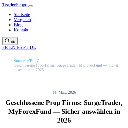
Trader
Scope
Startseite
Vergleich
Blog
Kontakt
⌘K
FR
EN
ES
PT
DE
Startseite
/
Blog
/
Geschlossene Prop Firms: SurgeTrader, MyForexFund — Sicher
auswählen in 2026
14. März 2026
Geschlossene Prop Firms: SurgeTrader,
MyForexFund — Sicher auswählen in
2026