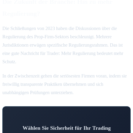
Die Zukunft der Branche: Hin zu mehr
Regulierung?
Die Schließungen von 2023 haben die Diskussionen über die
Regulierung des Prop-Firm-Sektors beschleunigt. Mehrere
Jurisdiktionen erwägen spezifische Regulierungsrahmen. Das ist
eine gute Nachricht für Trader: Mehr Regulierung bedeutet mehr
Schutz.
In der Zwischenzeit gehen die seriösesten Firmen voran, indem sie
freiwillig transparente Praktiken übernehmen und sich
unabhängigen Prüfungen unterziehen.
Wählen Sie Sicherheit für Ihr Trading