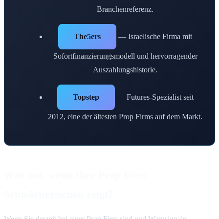
Branchenreferenz.
The5ers
— Israelische Firma mit
Sofortfinanzierungsmodell und hervorragender
Auszahlungshistorie.
Topstep
— Futures-Spezialist seit
2012, eine der ältesten Prop Firms auf dem Markt.
Was tun, wenn Ihre Prop Firm
Schwächezeichen zeigt?
Wenn Sie derzeit bei einer Prop Firm sind und Warnsignale