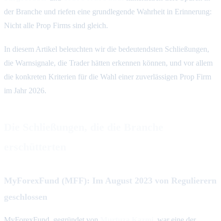
der Branche und riefen eine grundlegende Wahrheit in Erinnerung:
Nicht alle Prop Firms sind gleich.
In diesem Artikel beleuchten wir die bedeutendsten Schließungen,
die Warnsignale, die Trader hätten erkennen können, und vor allem
die konkreten Kriterien für die Wahl einer zuverlässigen Prop Firm
im Jahr 2026.
Die Schließungen, die die Branche
erschütterten
MyForexFund (MFF): Im August 2023 von Regulierern
geschlossen
MyForexFund, gegründet von
Murtuza Kazmi
, war eine der