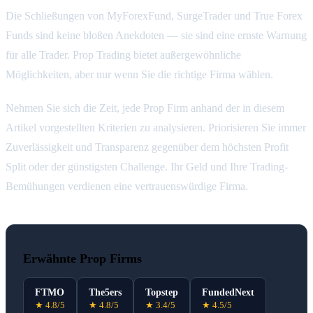
Die Schließungen von MyForexFund, SurgeTrader und True Forex
Funds sind keine bloßen Anekdoten — sie sind eine ernste Warnung
für alle Trader. Prop Trading bietet außergewöhnliche
Möglichkeiten, aber nur wenn Sie die richtige Firma wählen.
Nehmen Sie sich die Zeit, jede Prop Firm anhand der in diesem
Artikel vorgestellten Kriterien zu analysieren. Priorisieren Sie immer
Zuverlässigkeit und Transparenz gegenüber dem höchsten Profit
Split oder der günstigsten Challenge. Ihr Geld und Ihre Trading-
Bemühungen verdienen eine vertrauenswürdige Firma.
Erwähnte Prop Firms
FTMO
The5ers
Topstep
FundedNext
★ 4.8/5
★ 4.8/5
★ 3.4/5
★ 4.5/5